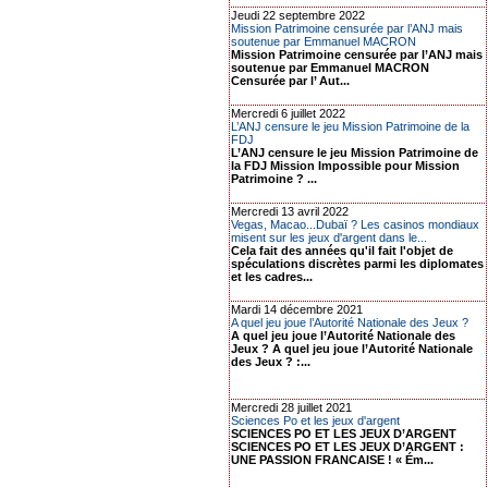
Jeudi 22 septembre 2022
Mission Patrimoine censurée par l’ANJ mais
soutenue par Emmanuel MACRON
Mission Patrimoine censurée par l’ANJ mais
soutenue par Emmanuel MACRON
Censurée par l’ Aut...
Mercredi 6 juillet 2022
L’ANJ censure le jeu Mission Patrimoine de la
FDJ
L’ANJ censure le jeu Mission Patrimoine de
la FDJ Mission Impossible pour Mission
Patrimoine ? ...
Mercredi 13 avril 2022
Vegas, Macao...Dubaï ? Les casinos mondiaux
misent sur les jeux d'argent dans le...
Cela fait des années qu'il fait l'objet de
spéculations discrètes parmi les diplomates
et les cadres...
Mardi 14 décembre 2021
A quel jeu joue l’Autorité Nationale des Jeux ?
A quel jeu joue l’Autorité Nationale des
Jeux ? A quel jeu joue l’Autorité Nationale
des Jeux ? :...
Mercredi 28 juillet 2021
Sciences Po et les jeux d'argent
SCIENCES PO ET LES JEUX D’ARGENT
SCIENCES PO ET LES JEUX D’ARGENT :
UNE PASSION FRANCAISE ! « Ém...