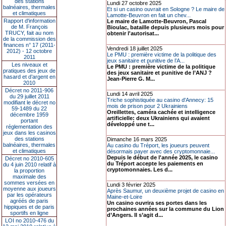
des stations
Lundi 27 octobre 2025
balnéaires, thermales
Et si un casino ouvrait en Sologne ? Le maire de
et climatiques
Lamotte-Beuvron en fait un chev...
Rapport d'information
Le maire de Lamotte-Beuvron, Pascal
de M. François
Bioulac, bataille depuis plusieurs mois pour
TRUCY, fait au nom
obtenir l'autorisat...
de la commission des
finances n° 17 (2011-
Vendredi 18 juillet 2025
2012) - 12 octobre
Le PMU : première victime de la politique des
2011
jeux sanitaire et punitive de l’A...
Les niveaux et
Le PMU : première victime de la politique
pratiques des jeux de
des jeux sanitaire et punitive de l’ANJ ?
hasard et d’argent en
Jean-Pierre G. M...
2010
Décret no 2011-906
Lundi 14 avril 2025
du 29 juillet 2011
Triche sophistiquée au casino d'Annecy: 15
modifiant le décret no
mois de prison pour 2 Ukrainiens
59-1489 du 22
Oreillettes, caméra cachée et intelligence
décembre 1959
artificielle: deux Ukrainiens qui avaient
portant
développé une t...
réglementation des
jeux dans les casinos
des stations
Dimanche 16 mars 2025
balnéaires, thermales
Au casino du Tréport, les joueurs peuvent
et climatiques
désormais payer avec des cryptomonnaie...
Depuis le début de l'année 2025, le casino
Décret no 2010-605
du Tréport accepte les paiements en
du 4 juin 2010 relatif à
cryptomonnaies. Les d...
la proportion
maximale des
sommes versées en
Lundi 3 février 2025
moyenne aux joueurs
Après Saumur, un deuxième projet de casino en
par les opérateurs
Maine-et-Loire
agréés de paris
Un casino ouvrira ses portes dans les
hippiques et de paris
prochaines années sur la commune du Lion
sportifs en ligne
d’Angers. Il s’agit d...
LOI no 2010-476 du