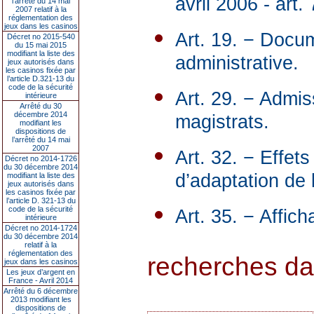
avril 2006 - art
l’arrêté du 14 mai
2007 relatif à la
réglementation des
jeux dans les casinos
Art. 19. − Docum
Décret no 2015-540
du 15 mai 2015
modifiant la liste des
administrative.
jeux autorisés dans
les casinos fixée par
l’article D.321-13 du
code de la sécurité
Art. 29. − Admis
intérieure
Arrêté du 30
décembre 2014
magistrats.
modifiant les
dispositions de
l’arrêté du 14 mai
2007
Art. 32. − Effets
Décret no 2014-1726
du 30 décembre 2014
d’adaptation de l
modifiant la liste des
jeux autorisés dans
les casinos fixée par
l’article D. 321-13 du
code de la sécurité
Art. 35. − Affich
intérieure
Décret no 2014-1724
du 30 décembre 2014
relatif à la
réglementation des
recherches dans
jeux dans les casinos
Les jeux d’argent en
France - Avril 2014
Arrêté du 6 décembre
2013 modifiant les
dispositions de