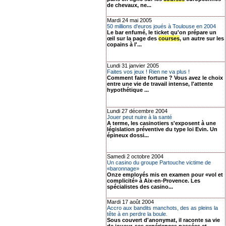
de chevaux, ne...
Mardi 24 mai 2005
50 millions d'euros joués à Toulouse en 2004
Le bar enfumé, le ticket qu'on prépare un
œil sur la page des
courses
, un autre sur les
copains à l'...
Lundi 31 janvier 2005
Faites vos jeux ! Rien ne va plus !
Comment faire fortune ? Vous avez le choix
entre une vie de travail intense, l'attente
hypothétique ...
Lundi 27 décembre 2004
Jouer peut nuire à la santé
A terme, les casinotiers s'exposent à une
législation préventive du type loi Evin. Un
épineux dossi...
Samedi 2 octobre 2004
Un casino du groupe Partouche victime de
«baronnage»
Onze employés mis en examen pour «vol et
complicité» à Aix-en-Provence. Les
spécialistes des casino...
Mardi 17 août 2004
Accro aux bandits manchots, des as pleins la
tête à en perdre la boule.
Sous couvert d'anonymat, il raconte sa vie