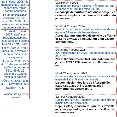
du 6 février 2008 - le
Mardi 9 avril 2024
monopole des jeux au
Examen des plans d’actions Prévention du jeu
regard des règles
excessif et du jeu des mineurs : un...
communautaires
Le collège de l’Autorité nationale des jeux a
Étude de législation
examiné les plans d’actions « Prévention du
comparée n° 180 -
jeu excess...
décembre 2007 - Les
instances de contrôle
Vendredi 29 mars 2024
du secteur des jeux
Bientôt un deuxième projet de casino en Maine-
Arrêté du 14 mai
et-Loire ? Une étude lancée dans c...
2007 relatif à la
Après Saumur, une deuxième ville de Maine-
réglementation des
et-Loire envisage l’installation d’un casino
jeux dans les casinos
sur son terri...
(JO du 17 mai 2007)
Loi n° 2007-297 du 5
Dimanche 4 février 2024
mars 2007 relative à
200 millionnaires en 2023, une politique des jeux
la prévention de la
en 2024 !
délinquance
200 millionnaires en 2023, une politique des
Décret no 2006-1595
jeux en 2024 ! 200 nouveaux millionnaires
du 13 décembre 2006
en ...
modifiant le décret no
59-1489 du 22
Mardi 21 novembre 2023
décembre 1959 et
Ouverture d’un casino à Saumur : une nouvelle
relatif aux casinos
étape de franchie avant le vote de...
Décret n° 2006- 1386
La commission des lois de l’Assemblée
du 15 novembre 2006
nationale a adopté le texte visant à
Rapport Trucy
permettre l’ouverture d’u...
Evolution des jeux de
Samedi 7 octobre 2023
hasard
Casino Barrière du Touquet: «Jouer doit être un
plaisir, pas une addiction»
Depuis 2017, le casino touquettois travaille
avec un psychologue et une conseillère en
économie soci...