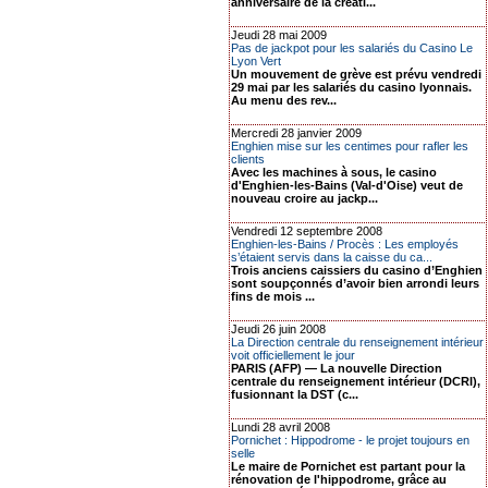
anniversaire de la créati...
Jeudi 28 mai 2009
Pas de jackpot pour les salariés du Casino Le
Lyon Vert
Un mouvement de grève est prévu vendredi
29 mai par les salariés du casino lyonnais.
Au menu des rev...
Mercredi 28 janvier 2009
Enghien mise sur les centimes pour rafler les
clients
Avec les machines à sous, le casino
d'Enghien-les-Bains (Val-d'Oise) veut de
nouveau croire au jackp...
Vendredi 12 septembre 2008
Enghien-les-Bains / Procès : Les employés
s’étaient servis dans la caisse du ca...
Trois anciens caissiers du casino d’Enghien
sont soupçonnés d’avoir bien arrondi leurs
fins de mois ...
Jeudi 26 juin 2008
La Direction centrale du renseignement intérieur
voit officiellement le jour
PARIS (AFP) — La nouvelle Direction
centrale du renseignement intérieur (DCRI),
fusionnant la DST (c...
Lundi 28 avril 2008
Pornichet : Hippodrome - le projet toujours en
selle
Le maire de Pornichet est partant pour la
rénovation de l'hippodrome, grâce au