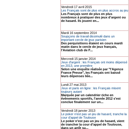
Vendredi 17 avril 2015
Les Français sont de plus en plus accros au jeu
Les Français sont de plus en plus
nombreux à pratiquer des jeux d'argent ou
de hasard. Ils jouent en...
Mardi 16 septembre 2014
Soupçons de travail dissimulé dans un
important cercle de jeux parisien
Des perquisitions étaient en cours mardi
matin dans le cercle de jeux français,
l'Aviation club de F...
Mercredi 15 janvier 2014
Jeux d'argent : les Français ont moins dépensé
en 2013, une première
Selon une enquête réalisée par "l'Agence
France Presse", les Français ont baissé
leurs dépenses liée...
Lundi 27 mai 2013
Jeux et paris en ligne : les Français misent
toujours autant
Marquée par un calendrier riche en
événements sportifs, l'année 2012 s'est
conclue finalement sur un...
Vendredi 18 janvier 2013
Le poker n’est pas un jeu de hasard, tranche la
cour d’appel de Toulouse
Le poker n’est pas un jeu de hasard, vient
de trancher la cour d’appel de Toulouse,
dans un arrêt su...