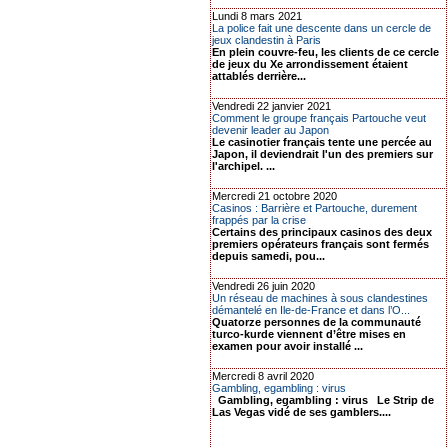
Lundi 8 mars 2021
La police fait une descente dans un cercle de
jeux clandestin à Paris
En plein couvre-feu, les clients de ce cercle
de jeux du Xe arrondissement étaient
attablés derrière...
Vendredi 22 janvier 2021
Comment le groupe français Partouche veut
devenir leader au Japon
Le casinotier français tente une percée au
Japon, il deviendrait l'un des premiers sur
l'archipel. ...
Mercredi 21 octobre 2020
Casinos : Barrière et Partouche, durement
frappés par la crise
Certains des principaux casinos des deux
premiers opérateurs français sont fermés
depuis samedi, pou...
Vendredi 26 juin 2020
Un réseau de machines à sous clandestines
démantelé en Ile-de-France et dans l’O...
Quatorze personnes de la communauté
turco-kurde viennent d’être mises en
examen pour avoir installé ...
Mercredi 8 avril 2020
Gambling, egambling : virus
Gambling, egambling : virus Le Strip de
Las Vegas vidé de ses gamblers....