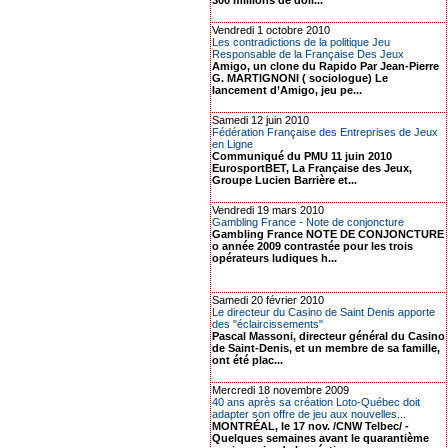
300 millions de doll...
Vendredi 1 octobre 2010
Les contradictions de la politique Jeu
Responsable de la Française Des Jeux
Amigo, un clone du Rapido Par Jean-Pierre
G. MARTIGNONI ( sociologue) Le
lancement d’Amigo, jeu pe...
Samedi 12 juin 2010
Fédération Française des Entreprises de Jeux
en Ligne
Communiqué du PMU 11 juin 2010
EurosportBET, La Française des Jeux,
Groupe Lucien Barrière et...
Vendredi 19 mars 2010
Gambling France - Note de conjoncture
Gambling France NOTE DE CONJONCTURE
o année 2009 contrastée pour les trois
opérateurs ludiques h...
Samedi 20 février 2010
Le directeur du Casino de Saint Denis apporte
des "éclaircissements"
Pascal Massoni, directeur général du Casino
de Saint-Denis, et un membre de sa famille,
ont été plac...
Mercredi 18 novembre 2009
40 ans après sa création Loto-Québec doit
adapter son offre de jeu aux nouvelles...
MONTRÉAL, le 17 nov. /CNW Telbec/ -
Quelques semaines avant le quarantième