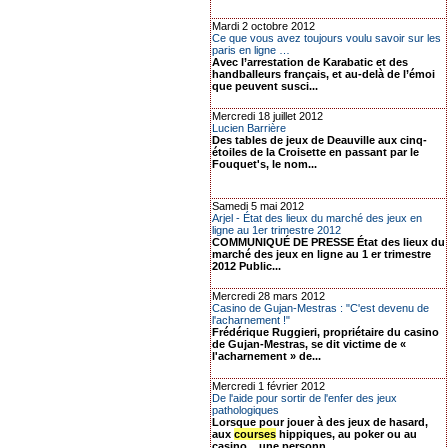
Mardi 2 octobre 2012
Ce que vous avez toujours voulu savoir sur les
paris en ligne …
Avec l’arrestation de Karabatic et des
handballeurs français, et au-delà de l’émoi
que peuvent susci...
Mercredi 18 juillet 2012
Lucien Barrière
Des tables de jeux de Deauville aux cinq-
étoiles de la Croisette en passant par le
Fouquet's, le nom...
Samedi 5 mai 2012
Arjel - État des lieux du marché des jeux en
ligne au 1er trimestre 2012
COMMUNIQUÉ DE PRESSE État des lieux du
marché des jeux en ligne au 1 er trimestre
2012 Public...
Mercredi 28 mars 2012
Casino de Gujan-Mestras : "C'est devenu de
l'acharnement !"
Frédérique Ruggieri, propriétaire du casino
de Gujan-Mestras, se dit victime de «
l'acharnement » de...
Mercredi 1 février 2012
De l'aide pour sortir de l'enfer des jeux
pathologiques
Lorsque pour jouer à des jeux de hasard,
aux
courses
hippiques, au poker ou au
casino... une personn...