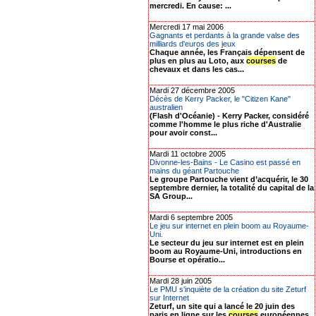
mercredi. En cause: ...
Mercredi 17 mai 2006
Gagnants et perdants à la grande valse des
milliards d'euros des jeux
Chaque année, les Français dépensent de
plus en plus au Loto, aux
courses
de
chevaux et dans les cas...
Mardi 27 décembre 2005
Décès de Kerry Packer, le "Citizen Kane"
australien
(Flash d'Océanie) - Kerry Packer, considéré
comme l'homme le plus riche d'Australie
pour avoir const...
Mardi 11 octobre 2005
Divonne-les-Bains - Le Casino est passé en
mains du géant Partouche
Le groupe Partouche vient d’acquérir, le 30
septembre dernier, la totalité du capital de la
SA Group...
Mardi 6 septembre 2005
Le jeu sur internet en plein boom au Royaume-
Uni.
Le secteur du jeu sur internet est en plein
boom au Royaume-Uni, introductions en
Bourse et opératio...
Mardi 28 juin 2005
Le PMU s'inquiète de la création du site Zeturf
sur Internet
Zeturf, un site qui a lancé le 20 juin des
paris en ligne sur les
courses
européennes