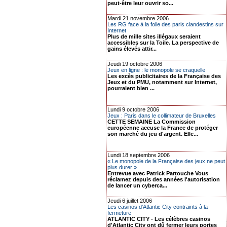
peut-être leur ouvrir so...
Mardi 21 novembre 2006
Les RG face à la folie des paris clandestins sur
Internet
Plus de mille sites illégaux seraient
accessibles sur la Toile. La perspective de
gains élevés attir...
Jeudi 19 octobre 2006
Jeux en ligne : le monopole se craquelle
Les excès publicitaires de la Française des
Jeux et du PMU, notamment sur Internet,
pourraient bien ...
Lundi 9 octobre 2006
Jeux : Paris dans le collimateur de Bruxelles
CETTE SEMAINE La Commission
européenne accuse la France de protéger
son marché du jeu d'argent. Elle...
Lundi 18 septembre 2006
« Le monopole de la Française des jeux ne peut
plus durer »
Entrevue avec Patrick Partouche Vous
réclamez depuis des années l'autorisation
de lancer un cyberca...
Jeudi 6 juillet 2006
Les casinos d'Atlantic City contraints à la
fermeture
ATLANTIC CITY - Les célèbres casinos
d'Atlantic City ont dû fermer leurs portes