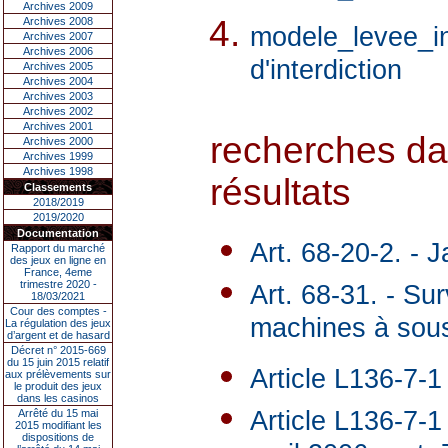
Archives 2009
Archives 2008
modele_levee_in
Archives 2007
Archives 2006
d'interdiction
Archives 2005
Archives 2004
Archives 2003
Archives 2002
Archives 2001
recherches dan
Archives 2000
Archives 1999
Archives 1998
résultats
Classements
2018/2019
2019/2020
Documentation
Art. 68-20-2. - J
Rapport du marché
des jeux en ligne en
France, 4eme
trimestre 2020 -
Art. 68-31. - Su
18/03/2021
Cour des comptes -
machines à sou
La régulation des jeux
d’argent et de hasard
Décret n° 2015-669
du 15 juin 2015 relatif
Article L136-7-1
aux prélèvements sur
le produit des jeux
dans les casinos
Article L136-7-1
Arrêté du 15 mai
2015 modifiant les
dispositions de