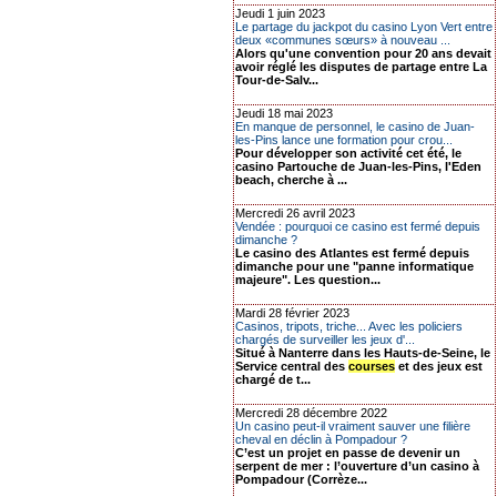
Jeudi 1 juin 2023
Le partage du jackpot du casino Lyon Vert entre
deux «communes sœurs» à nouveau ...
Alors qu'une convention pour 20 ans devait
avoir réglé les disputes de partage entre La
Tour-de-Salv...
Jeudi 18 mai 2023
En manque de personnel, le casino de Juan-
les-Pins lance une formation pour crou...
Pour développer son activité cet été, le
casino Partouche de Juan-les-Pins, l'Eden
beach, cherche à ...
Mercredi 26 avril 2023
Vendée : pourquoi ce casino est fermé depuis
dimanche ?
Le casino des Atlantes est fermé depuis
dimanche pour une "panne informatique
majeure". Les question...
Mardi 28 février 2023
Casinos, tripots, triche... Avec les policiers
chargés de surveiller les jeux d'...
Situé à Nanterre dans les Hauts-de-Seine, le
Service central des
courses
et des jeux est
chargé de t...
Mercredi 28 décembre 2022
Un casino peut-il vraiment sauver une filière
cheval en déclin à Pompadour ?
C’est un projet en passe de devenir un
serpent de mer : l’ouverture d’un casino à
Pompadour (Corrèze...