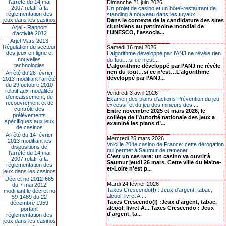
l’arrêté du 14 mai
Dimanche 21 juin 2026
2007 relatif à la
Un projet de casino et un hôtel-restaurant de
réglementation des
standing à nouveau dans les tuyaux...
jeux dans les casinos
Dans le contexte de la candidature des sites
clunisiens au patrimoine mondial de
Arjel - Rapport
l'UNESCO, l'associa...
d'activité 2012
Arjel Mars 2013
Régulation du secteur
Samedi 16 mai 2026
des jeux en ligne et
L’algorithme développé par l’ANJ ne révèle rien
nouvelles
du tout…si ce n’est…
technologies
L’algorithme développé par l’ANJ ne révèle
rien du tout…si ce n’est…L’algorithme
Arrêté du 28 février
développé par l’ANJ...
2013 modifiant l'arrêté
du 29 octobre 2010
relatif aux modalités
Vendredi 3 avril 2026
d'encaissement, de
Examen des plans d’actions Prévention du jeu
recouvrement et de
excessif et du jeu des mineurs des ...
contrôle des
Entre novembre 2025 et mars 2026, le
prélèvements
collège de l’Autorité nationale des jeux a
spécifiques aux jeux
examiné les plans d’...
de casinos
Arrêté du 14 février
Mercredi 25 mars 2026
2013 modifiant les
Voici le 204e casino de France: cette dérogation
dispositions de
qui permet à Saumur de ramener ...
l'arrêté du 14 mai
C'est un cas rare: un casino va ouvrir à
2007 relatif à la
Saumur jeudi 26 mars. Cette ville du Maine-
réglementation des
et-Loire n'est p...
jeux dans les casinos
Décret no 2012-685
Mardi 24 février 2026
du 7 mai 2012
Taxes Crescendo(I) : Jeux d'argent, tabac,
modifiant le décret no
alcool, livret A....
59-1489 du 22
Taxes Crescendo(I) :Jeux d'argent, tabac,
décembre 1959
alcool, livret A....Taxes Crescendo : Jeux
portant
d'argent, ta...
réglementation des
jeux dans les casinos