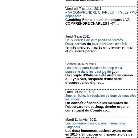
Vendredi 7 octobre 2011
« VA COMPRENDRE CHARLES ! »(*) : Le PMU
dépassera ...
Gambling France : paris hippiques « VA
COMPRENDRE CHARLES ! »(*) ...
Jeudi 9 juin 2011
Deux cercles de jeux parisiens fermés
Deux cercles de jeux parisiens ont été
fermés mercredi, après un premier en mai,
et plusieurs person...
Samedi 16 avril 2011
Les arnaqueurs faisaient le coup de la
poussette dans les casinos de Lyon
Un couple d’Italiens a été arrêté au casino
du Lyon-Vert, suspecté d’une série
d’escroqueries dignes...
Lundi 14 mars 2011
Jeux en ligne: la régulation se dote de nouvelles
instances
On connaît désormais les membres de
l'observatoire des Jeux, dernier organe
constituant du Comité co...
Mardi 11 janvier 2011
Les nouveaux casinos, une manne pour
Singapour
Les deux immenses casinos ayant ouvert
en 2010 à Singapour ont rapporté plus de