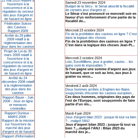
12 mai 2010 relative à
Samedi 23 novembre 2024
l’ouverture à la
Budget de la Sécu : le Sénat alourdit la fiscalité
concurrence et à la
de certains jeux d’argent et ...
régulation du secteur
Le Sénat s’est prononcé ce mercredi soir en
des jeux d’argent et
faveur d’un renforcement d’une partie de la
de hasard en ligne
fiscalité de...
Fédération Suisse
des Casinos -
Mercredi 23 octobre 2024
Rapport 2009
Fin de la prohibition des casinos en ligne ? C’est
Arrêté du 29 juillet
dans la logique des choses
2009 relatif à la
Fin de la prohibition des casinos en ligne ?
réglementation des
C’est dans la logique des choses Jean-Pi...
jeux dans les casinos
Projet de Loi du 30
mars 2009 relatif à
Mercredi 2 octobre 2024
l’ouverture à la
Loto, EuroMillions, jeux à gratter, casino… les
concurrence et à la
gains sont-ils imposables ?
régulation du secteur
Si l’on gagne une somme d’argent aux jeux
des jeux d’argent et
de hasard, que ce soit au loto, aux jeux à
de hasard en ligne
gratter ou enco...
Arrêté du 24
décembre 2008 relatif
à la réglementation
Vendredi 2 août 2024
des jeux dans les
Deux hommes arrêtés à Enghien-les-Bains
casinos
soupçonnés d'écumer les casinos européen...
Ces deux hommes, originaires des pays de
Rapport Bauer - Juin
l'est de l'Europe, sont soupçonnés de faire
2008 - Jeux en ligne
partie d'un rés...
et menaces
criminelles
Rapport Durieux -
Mardi 4 juin 2024
MARS 2008 -
Jeux d’argent bilan 2023 : jusque-là tout va bien
Rapport de la mission
?....malgré l’ANJ
sur l’ouverture du
Jeux d’argent bilan 2023 : jusque-là tout va
marché des jeux
bien ?....malgré l’ANJ : Bilan 2023 du
d’argent et de hasard
marché des je...
Rapport d'information