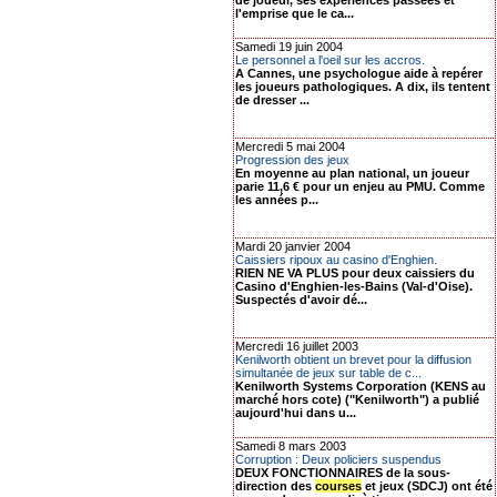
de joueur, ses expériences passées et
l'emprise que le ca...
Samedi 19 juin 2004
Le personnel a l'oeil sur les accros.
A Cannes, une psychologue aide à repérer
les joueurs pathologiques. A dix, ils tentent
de dresser ...
Mercredi 5 mai 2004
Progression des jeux
En moyenne au plan national, un joueur
parie 11,6 € pour un enjeu au PMU. Comme
les années p...
Mardi 20 janvier 2004
Caissiers ripoux au casino d'Enghien.
RIEN NE VA PLUS pour deux caissiers du
Casino d'Enghien-les-Bains (Val-d'Oise).
Suspectés d'avoir dé...
Mercredi 16 juillet 2003
Kenilworth obtient un brevet pour la diffusion
simultanée de jeux sur table de c...
Kenilworth Systems Corporation (KENS au
marché hors cote) ("Kenilworth") a publié
aujourd'hui dans u...
Samedi 8 mars 2003
Corruption : Deux policiers suspendus
DEUX FONCTIONNAIRES de la sous-
direction des
courses
et jeux (SDCJ) ont été