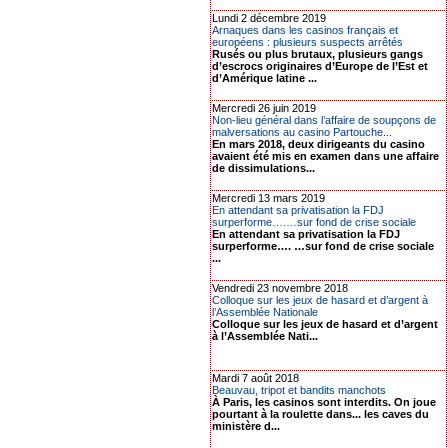
Lundi 2 décembre 2019
Arnaques dans les casinos français et
européens : plusieurs suspects arrêtés
Rusés ou plus brutaux, plusieurs gangs
d’escrocs originaires d’Europe de l’Est et
d’Amérique latine ...
Mercredi 26 juin 2019
Non-lieu général dans l’affaire de soupçons de
malversations au casino Partouche...
En mars 2018, deux dirigeants du casino
avaient été mis en examen dans une affaire
de dissimulations...
Mercredi 13 mars 2019
En attendant sa privatisation la FDJ
surperforme….…sur fond de crise sociale
En attendant sa privatisation la FDJ
surperforme…. …sur fond de crise sociale
...
Vendredi 23 novembre 2018
Colloque sur les jeux de hasard et d’argent à
l’Assemblée Nationale
Colloque sur les jeux de hasard et d’argent
à l’Assemblée Nati...
Mardi 7 août 2018
Beauvau, tripot et bandits manchots
À Paris, les casinos sont interdits. On joue
pourtant à la roulette dans... les caves du
ministère d...