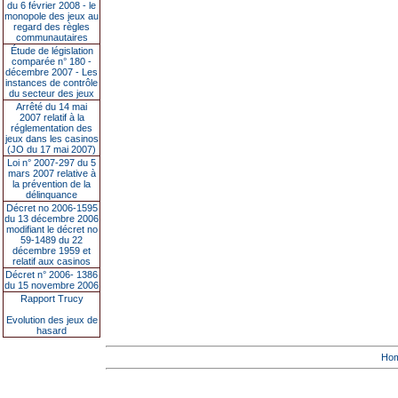
du 6 février 2008 - le
monopole des jeux au
regard des règles
communautaires
Étude de législation
comparée n° 180 -
décembre 2007 - Les
instances de contrôle
du secteur des jeux
Arrêté du 14 mai
2007 relatif à la
réglementation des
jeux dans les casinos
(JO du 17 mai 2007)
Loi n° 2007-297 du 5
mars 2007 relative à
la prévention de la
délinquance
Décret no 2006-1595
du 13 décembre 2006
modifiant le décret no
59-1489 du 22
décembre 1959 et
relatif aux casinos
Décret n° 2006- 1386
du 15 novembre 2006
Rapport Trucy
Evolution des jeux de
hasard
Ho