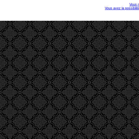
Vous r
Vous avez la possibili