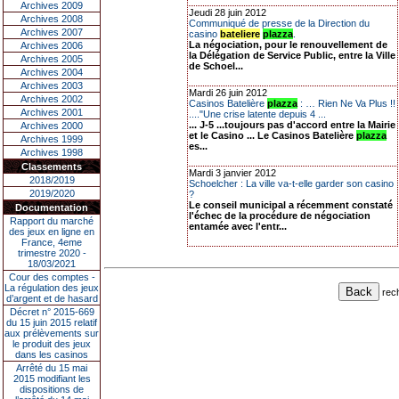
Archives 2009
Jeudi 28 juin 2012
Archives 2008
Communiqué de presse de la Direction du
Archives 2007
casino
bateliere
plazza
.
La négociation, pour le renouvellement de
Archives 2006
la Délégation de Service Public, entre la Ville
Archives 2005
de Schoel...
Archives 2004
Archives 2003
Mardi 26 juin 2012
Archives 2002
Casinos Batelière
plazza
: … Rien Ne Va Plus !!
Archives 2001
...."Une crise latente depuis 4 ...
... J-5 ...toujours pas d'accord entre la Mairie
Archives 2000
et le Casino ... Le Casinos Batelière
plazza
Archives 1999
es...
Archives 1998
Classements
Mardi 3 janvier 2012
2018/2019
Schoelcher : La ville va-t-elle garder son casino
2019/2020
?
Le conseil municipal a récemment constaté
Documentation
l'échec de la procédure de négociation
Rapport du marché
entamée avec l'entr...
des jeux en ligne en
France, 4eme
trimestre 2020 -
18/03/2021
Cour des comptes -
La régulation des jeux
rec
d’argent et de hasard
Décret n° 2015-669
du 15 juin 2015 relatif
aux prélèvements sur
le produit des jeux
dans les casinos
Arrêté du 15 mai
2015 modifiant les
dispositions de