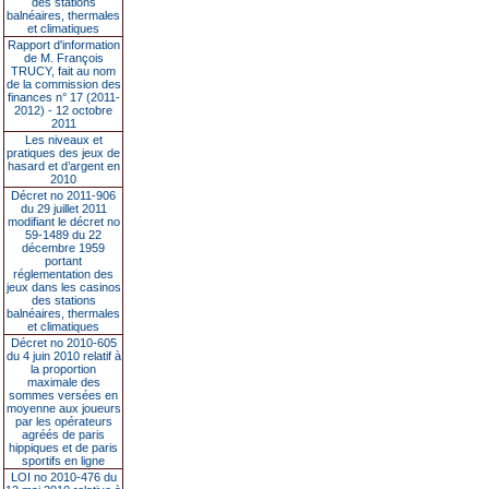
des stations
balnéaires, thermales
et climatiques
Rapport d'information
de M. François
TRUCY, fait au nom
de la commission des
finances n° 17 (2011-
2012) - 12 octobre
2011
Les niveaux et
pratiques des jeux de
hasard et d’argent en
2010
Décret no 2011-906
du 29 juillet 2011
modifiant le décret no
59-1489 du 22
décembre 1959
portant
réglementation des
jeux dans les casinos
des stations
balnéaires, thermales
et climatiques
Décret no 2010-605
du 4 juin 2010 relatif à
la proportion
maximale des
sommes versées en
moyenne aux joueurs
par les opérateurs
agréés de paris
hippiques et de paris
sportifs en ligne
LOI no 2010-476 du