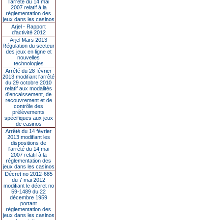
l’arrêté du 14 mai
2007 relatif à la
réglementation des
jeux dans les casinos
Arjel - Rapport
d'activité 2012
Arjel Mars 2013
Régulation du secteur
des jeux en ligne et
nouvelles
technologies
Arrêté du 28 février
2013 modifiant l'arrêté
du 29 octobre 2010
relatif aux modalités
d'encaissement, de
recouvrement et de
contrôle des
prélèvements
spécifiques aux jeux
de casinos
Arrêté du 14 février
2013 modifiant les
dispositions de
l'arrêté du 14 mai
2007 relatif à la
réglementation des
jeux dans les casinos
Décret no 2012-685
du 7 mai 2012
modifiant le décret no
59-1489 du 22
décembre 1959
portant
réglementation des
jeux dans les casinos