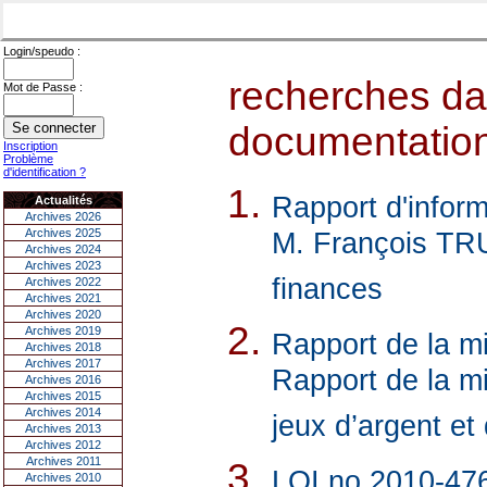
Login/speudo :
recherches dan
Mot de Passe :
documentations
Inscription
Problème
d'identification ?
Rapport d'inform
Actualités
Archives 2026
Archives 2025
M. François TRU
Archives 2024
Archives 2023
finances
Archives 2022
Archives 2021
Archives 2020
Archives 2019
Rapport de la mi
Archives 2018
Archives 2017
Rapport de la m
Archives 2016
Archives 2015
Archives 2014
jeux d’argent et
Archives 2013
Archives 2012
Archives 2011
LOI no 2010-476 
Archives 2010