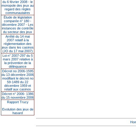
du 6 février 2008 - le
monopole des jeux au
regard des règles
communautaires
Étude de législation
comparée n° 180 -
décembre 2007 - Les
instances de contrôle
du secteur des jeux
Arrêté du 14 mai
2007 relatif à la
réglementation des
jeux dans les casinos
(JO du 17 mai 2007)
Loi n° 2007-297 du 5
mars 2007 relative à
la prévention de la
délinquance
Décret no 2006-1595
du 13 décembre 2006
modifiant le décret no
59-1489 du 22
décembre 1959 et
relatif aux casinos
Décret n° 2006- 1386
du 15 novembre 2006
Rapport Trucy
Evolution des jeux de
hasard
Ho