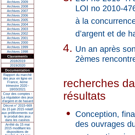
Archives 2009
LOI no 2010-476 
Archives 2008
Archives 2007
Archives 2006
à la concurrence
Archives 2005
Archives 2004
Archives 2003
d’argent et de h
Archives 2002
Archives 2001
Archives 2000
Un an après son
Archives 1999
Archives 1998
Classements
2èmes rencontres
2018/2019
2019/2020
Documentation
Rapport du marché
des jeux en ligne en
recherches da
France, 4eme
trimestre 2020 -
18/03/2021
résultats
Cour des comptes -
La régulation des jeux
d’argent et de hasard
Décret n° 2015-669
du 15 juin 2015 relatif
Conception, fina
aux prélèvements sur
le produit des jeux
dans les casinos
des ouvrages du 
Arrêté du 15 mai
2015 modifiant les
dispositions de