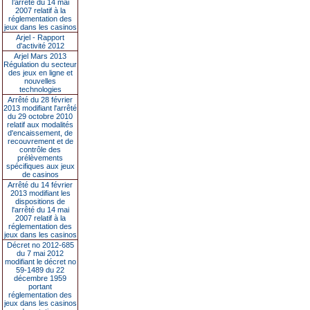
l’arrêté du 14 mai
2007 relatif à la
réglementation des
jeux dans les casinos
Arjel - Rapport
d'activité 2012
Arjel Mars 2013
Régulation du secteur
des jeux en ligne et
nouvelles
technologies
Arrêté du 28 février
2013 modifiant l'arrêté
du 29 octobre 2010
relatif aux modalités
d'encaissement, de
recouvrement et de
contrôle des
prélèvements
spécifiques aux jeux
de casinos
Arrêté du 14 février
2013 modifiant les
dispositions de
l'arrêté du 14 mai
2007 relatif à la
réglementation des
jeux dans les casinos
Décret no 2012-685
du 7 mai 2012
modifiant le décret no
59-1489 du 22
décembre 1959
portant
réglementation des
jeux dans les casinos