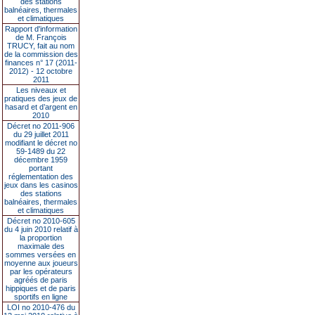
des stations
balnéaires, thermales
et climatiques
Rapport d'information
de M. François
TRUCY, fait au nom
de la commission des
finances n° 17 (2011-
2012) - 12 octobre
2011
Les niveaux et
pratiques des jeux de
hasard et d’argent en
2010
Décret no 2011-906
du 29 juillet 2011
modifiant le décret no
59-1489 du 22
décembre 1959
portant
réglementation des
jeux dans les casinos
des stations
balnéaires, thermales
et climatiques
Décret no 2010-605
du 4 juin 2010 relatif à
la proportion
maximale des
sommes versées en
moyenne aux joueurs
par les opérateurs
agréés de paris
hippiques et de paris
sportifs en ligne
LOI no 2010-476 du