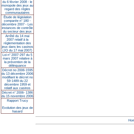
du 6 février 2008 - le
monopole des jeux au
regard des règles
communautaires
Étude de législation
comparée n° 180 -
décembre 2007 - Les
instances de contrôle
du secteur des jeux
Arrêté du 14 mai
2007 relatif à la
réglementation des
jeux dans les casinos
(JO du 17 mai 2007)
Loi n° 2007-297 du 5
mars 2007 relative à
la prévention de la
délinquance
Décret no 2006-1595
du 13 décembre 2006
modifiant le décret no
59-1489 du 22
décembre 1959 et
relatif aux casinos
Décret n° 2006- 1386
du 15 novembre 2006
Rapport Trucy
Evolution des jeux de
hasard
Ho