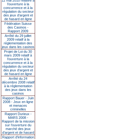
12 mai 2010 relative à
l’ouverture à la
concurrence et à la
régulation du secteur
des jeux d’argent et
de hasard en ligne
Fédération Suisse
des Casinos -
Rapport 2009
Arrêté du 29 juillet
2009 relatif à la
réglementation des
jeux dans les casinos
Projet de Loi du 30
mars 2009 relatif à
l’ouverture à la
concurrence et à la
régulation du secteur
des jeux d’argent et
de hasard en ligne
Arrêté du 24
décembre 2008 relatif
à la réglementation
des jeux dans les
casinos
Rapport Bauer - Juin
2008 - Jeux en ligne
et menaces
criminelles
Rapport Durieux -
MARS 2008 -
Rapport de la mission
sur l’ouverture du
marché des jeux
d’argent et de hasard
Rapport d'information