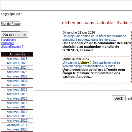
Login/speudo :
recherches dans l'actualité : 4 articl
Mot de Passe :
Dimanche 21 juin 2026
Un projet de casino et un hôtel-restaurant de
Inscription
standing à nouveau dans les tuyaux...
Problème
Dans le contexte de la candidature des sites
d'identification ?
clunisiens au patrimoine mondial de
l'UNESCO, l'associa...
Actualités
Archives 2026
Mardi 16 mai 2023
Un casino à
cluny
? Des parlementaires
Archives 2025
veulent élargir l'autorisation aux villes...
Archives 2024
Une proposition de loi est à l'étude pour
Archives 2023
élargir le territoire d'implantation des
Archives 2022
casinos. Actuelle...
Archives 2021
Archives 2020
Archives 2019
Archives 2018
rec
Archives 2017
Archives 2016
Archives 2015
Archives 2014
Archives 2013
Archives 2012
Archives 2011
Archives 2010