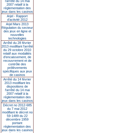
l’arrêté du 14 mai
2007 relatif à la
réglementation des
jeux dans les casinos
Arjel - Rapport
d'activité 2012
Arjel Mars 2013
Régulation du secteur
des jeux en ligne et
nouvelles
technologies
Arrêté du 28 février
2013 modifiant l'arrêté
du 29 octobre 2010
relatif aux modalités
d'encaissement, de
recouvrement et de
contrôle des
prélèvements
spécifiques aux jeux
de casinos
Arrêté du 14 février
2013 modifiant les
dispositions de
l'arrêté du 14 mai
2007 relatif à la
réglementation des
jeux dans les casinos
Décret no 2012-685
du 7 mai 2012
modifiant le décret no
59-1489 du 22
décembre 1959
portant
réglementation des
jeux dans les casinos