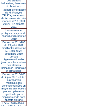
des stations
balnéaires, thermales
et climatiques
Rapport d'information
de M. François
TRUCY, fait au nom
de la commission des
finances n° 17 (2011-
2012) - 12 octobre
2011
Les niveaux et
pratiques des jeux de
hasard et d’argent en
2010
Décret no 2011-906
du 29 juillet 2011
modifiant le décret no
59-1489 du 22
décembre 1959
portant
réglementation des
jeux dans les casinos
des stations
balnéaires, thermales
et climatiques
Décret no 2010-605
du 4 juin 2010 relatif à
la proportion
maximale des
sommes versées en
moyenne aux joueurs
par les opérateurs
agréés de paris
hippiques et de paris
sportifs en ligne
LOI no 2010-476 du