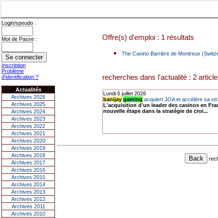
Login/speudo :
Offre(s) d'emploi : 1 résultats
Mot de Passe :
The Casino Barrière de Montreux (Switz
Inscription
Problème
recherches dans l'actualité : 2 articl
d'identification ?
Actualités
Lundi 6 juillet 2026
Archives 2026
banijay
gaming
acquiert JOA et accélère sa st
Archives 2025
L'acquisition d'un leader des casinos en Fr
nouvelle étape dans la stratégie de croi...
Archives 2024
Archives 2023
Archives 2022
Archives 2021
Archives 2020
Archives 2019
Archives 2018
rec
Archives 2017
Archives 2016
Archives 2015
Archives 2014
Archives 2013
Archives 2012
Archives 2011
Archives 2010