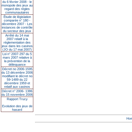
du 6 février 2008 - le
monopole des jeux au
regard des règles
communautaires
Étude de législation
comparée n° 180 -
décembre 2007 - Les
instances de contrôle
du secteur des jeux
Arrêté du 14 mai
2007 relatif à la
réglementation des
jeux dans les casinos
(JO du 17 mai 2007)
Loi n° 2007-297 du 5
mars 2007 relative à
la prévention de la
délinquance
Décret no 2006-1595
du 13 décembre 2006
modifiant le décret no
59-1489 du 22
décembre 1959 et
relatif aux casinos
Décret n° 2006- 1386
du 15 novembre 2006
Rapport Trucy
Evolution des jeux de
hasard
Ho