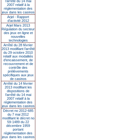
l’arrêté du 14 mai
2007 relatif à la
réglementation des
jeux dans les casinos
Arjel - Rapport
d'activité 2012
Arjel Mars 2013
Régulation du secteur
des jeux en ligne et
nouvelles
technologies
Arrêté du 28 février
2013 modifiant l'arrêté
du 29 octobre 2010
relatif aux modalités
d'encaissement, de
recouvrement et de
contrôle des
prélèvements
spécifiques aux jeux
de casinos
Arrêté du 14 février
2013 modifiant les
dispositions de
l'arrêté du 14 mai
2007 relatif à la
réglementation des
jeux dans les casinos
Décret no 2012-685
du 7 mai 2012
modifiant le décret no
59-1489 du 22
décembre 1959
portant
réglementation des
jeux dans les casinos