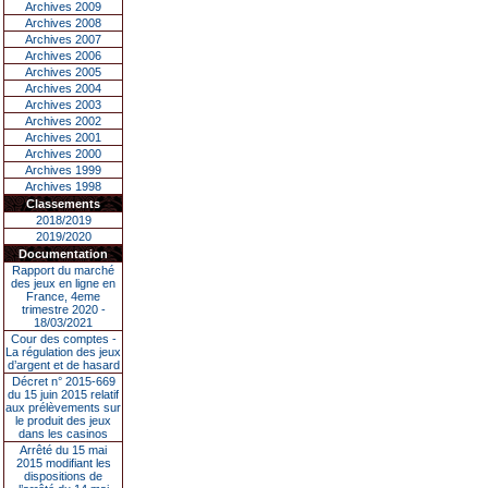
Archives 2009
Archives 2008
Archives 2007
Archives 2006
Archives 2005
Archives 2004
Archives 2003
Archives 2002
Archives 2001
Archives 2000
Archives 1999
Archives 1998
Classements
2018/2019
2019/2020
Documentation
Rapport du marché
des jeux en ligne en
France, 4eme
trimestre 2020 -
18/03/2021
Cour des comptes -
La régulation des jeux
d’argent et de hasard
Décret n° 2015-669
du 15 juin 2015 relatif
aux prélèvements sur
le produit des jeux
dans les casinos
Arrêté du 15 mai
2015 modifiant les
dispositions de