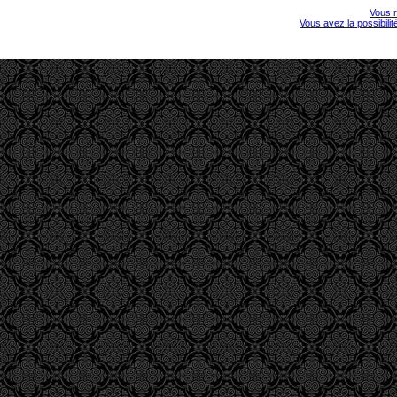
Vous r
Vous avez la possibili