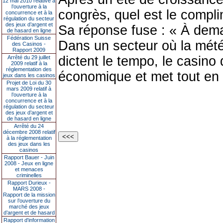
12 mai 2010 relative à
l’ouverture à la
congrès, quel est le compli
concurrence et à la
régulation du secteur
des jeux d’argent et
Sa réponse fuse : « À dema
de hasard en ligne
Fédération Suisse
Dans un secteur où la mété
des Casinos -
Rapport 2009
dictent le tempo, le casino 
Arrêté du 29 juillet
2009 relatif à la
réglementation des
économique et met tout en
jeux dans les casinos
Projet de Loi du 30
mars 2009 relatif à
l’ouverture à la
concurrence et à la
régulation du secteur
des jeux d’argent et
de hasard en ligne
Arrêté du 24
décembre 2008 relatif
à la réglementation
des jeux dans les
casinos
Rapport Bauer - Juin
2008 - Jeux en ligne
et menaces
criminelles
Rapport Durieux -
MARS 2008 -
Rapport de la mission
sur l’ouverture du
marché des jeux
d’argent et de hasard
Rapport d'information