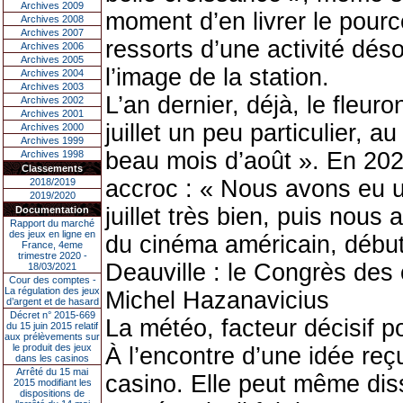
Archives 2009
moment d’en livrer le pour
Archives 2008
Archives 2007
ressorts d’une activité dés
Archives 2006
Archives 2005
l’image de la station.
Archives 2004
Archives 2003
L’an dernier, déjà, le fleu
Archives 2002
Archives 2001
juillet un peu particulier, 
Archives 2000
Archives 1999
beau mois d’août ». En 202
Archives 1998
Classements
accroc : « Nous avons eu u
2018/2019
2019/2020
juillet très bien, puis nous
Documentation
Rapport du marché
des jeux en ligne en
du cinéma américain, débu
France, 4eme
trimestre 2020 -
Deauville : le Congrès des 
18/03/2021
Cour des comptes -
La régulation des jeux
Michel Hazanavicius
d’argent et de hasard
Décret n° 2015-669
La météo, facteur décisif p
du 15 juin 2015 relatif
aux prélèvements sur
le produit des jeux
À l’encontre d’une idée reç
dans les casinos
Arrêté du 15 mai
casino. Elle peut même dis
2015 modifiant les
dispositions de