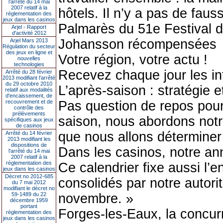
l’arrêté du 14 mai
2007 relatif à la
hôtels. Il n’y a pas de faus
réglementation des
jeux dans les casinos
Palmarès du 51e Festival de
Arjel - Rapport
d'activité 2012
Johansson récompensées
Arjel Mars 2013
Régulation du secteur
des jeux en ligne et
Votre région, votre actu !
nouvelles
technologies
Recevez chaque jour les in
Arrêté du 28 février
2013 modifiant l'arrêté
du 29 octobre 2010
L’après-saison : stratégie 
relatif aux modalités
d'encaissement, de
recouvrement et de
Pas question de repos pour 
contrôle des
prélèvements
saison, nous abordons notr
spécifiques aux jeux
de casinos
que nous allons déterminer 
Arrêté du 14 février
2013 modifiant les
dispositions de
Dans les casinos, notre an
l'arrêté du 14 mai
2007 relatif à la
réglementation des
Ce calendrier fixe aussi l’e
jeux dans les casinos
Décret no 2012-685
consolidés par notre autorit
du 7 mai 2012
modifiant le décret no
59-1489 du 22
novembre. »
décembre 1959
portant
Forges-les-Eaux, la concu
réglementation des
jeux dans les casinos