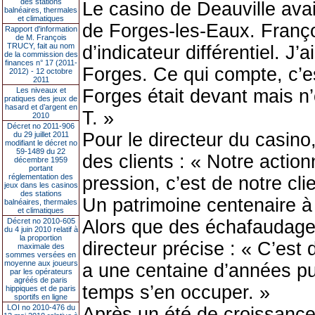
des stations
Le casino de Deauville avai
balnéaires, thermales
et climatiques
de Forges-les-Eaux. Franço
Rapport d'information
de M. François
TRUCY, fait au nom
d’indicateur différentiel. J
de la commission des
finances n° 17 (2011-
Forges. Ce qui compte, c’est
2012) - 12 octobre
2011
Les niveaux et
Forges était devant mais n’
pratiques des jeux de
hasard et d’argent en
T. »
2010
Décret no 2011-906
Pour le directeur du casino
du 29 juillet 2011
modifiant le décret no
59-1489 du 22
des clients : « Notre action
décembre 1959
portant
réglementation des
pression, c’est de notre clie
jeux dans les casinos
des stations
Un patrimoine centenaire à
balnéaires, thermales
et climatiques
Décret no 2010-605
Alors que des échafaudages
du 4 juin 2010 relatif à
la proportion
directeur précise : « C’est
maximale des
sommes versées en
moyenne aux joueurs
a une centaine d’années pui
par les opérateurs
agréés de paris
temps s’en occuper. »
hippiques et de paris
sportifs en ligne
LOI no 2010-476 du
Après un été de croissance