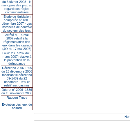
du 6 février 2008 - le
monopole des jeux au
regard des règles
communautaires
Étude de législation
comparée n° 180 -
décembre 2007 - Les
instances de contrôle
du secteur des jeux
Arrêté du 14 mai
2007 relatif à la
réglementation des
jeux dans les casinos
(JO du 17 mai 2007)
Loi n° 2007-297 du 5
mars 2007 relative à
la prévention de la
délinquance
Décret no 2006-1595
du 13 décembre 2006
modifiant le décret no
59-1489 du 22
décembre 1959 et
relatif aux casinos
Décret n° 2006- 1386
du 15 novembre 2006
Rapport Trucy
Evolution des jeux de
hasard
Ho