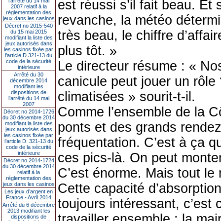
l’arrêté du 14 mai
est réussi s’il fait beau. Et
2007 relatif à la
réglementation des
revanche, la météo détermin
jeux dans les casinos
Décret no 2015-540
très beau, le chiffre d’affair
du 15 mai 2015
modifiant la liste des
jeux autorisés dans
plus tôt. »
les casinos fixée par
l’article D.321-13 du
code de la sécurité
Le directeur résume : « Nos
intérieure
Arrêté du 30
canicule peut jouer un rôle
décembre 2014
modifiant les
dispositions de
climatisées » sourit-t-il.
l’arrêté du 14 mai
2007
Comme l’ensemble de la Côt
Décret no 2014-1726
du 30 décembre 2014
ponts et des grands rendez-
modifiant la liste des
jeux autorisés dans
les casinos fixée par
fréquentation. C’est à ça q
l’article D. 321-13 du
code de la sécurité
intérieure
ces pics-là. On peut monter
Décret no 2014-1724
du 30 décembre 2014
C’est énorme. Mais tout le
relatif à la
réglementation des
jeux dans les casinos
Cette capacité d’absorption
Les jeux d’argent en
France - Avril 2014
toujours intéressant, c’est 
Arrêté du 6 décembre
2013 modifiant les
travailler ensemble : la mai
dispositions de