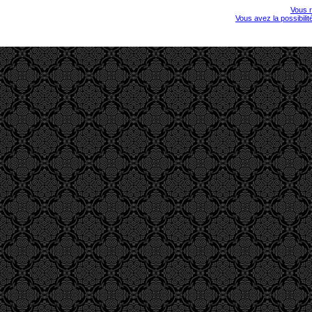
Vous r
Vous avez la possibili