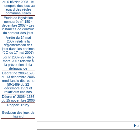
du 6 février 2008 - le
monopole des jeux au
regard des règles
communautaires
Étude de législation
comparée n° 180 -
décembre 2007 - Les
instances de contrôle
du secteur des jeux
Arrêté du 14 mai
2007 relatif à la
réglementation des
jeux dans les casinos
(JO du 17 mai 2007)
Loi n° 2007-297 du 5
mars 2007 relative à
la prévention de la
délinquance
Décret no 2006-1595
du 13 décembre 2006
modifiant le décret no
59-1489 du 22
décembre 1959 et
relatif aux casinos
Décret n° 2006- 1386
du 15 novembre 2006
Rapport Trucy
Evolution des jeux de
hasard
Ho