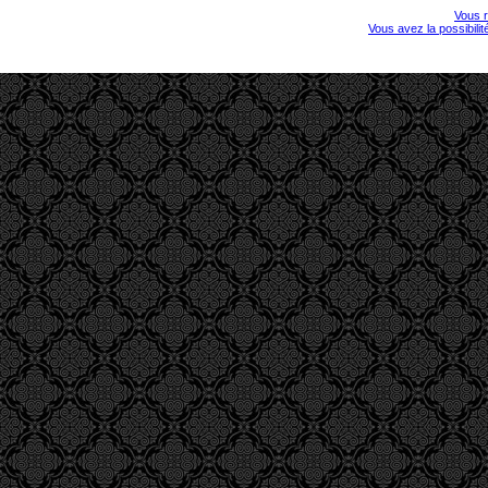
Vous r
Vous avez la possibili