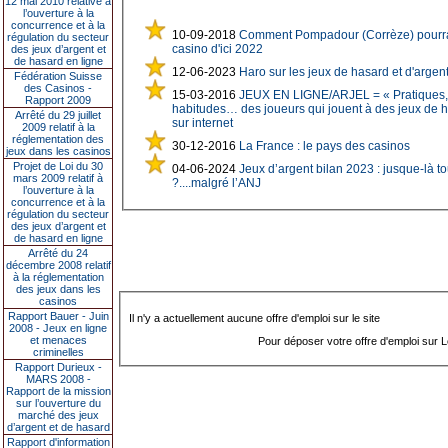
12 mai 2010 relative à
l’ouverture à la
concurrence et à la
10-09-2018
Comment Pompadour (Corrèze) pourrait
régulation du secteur
casino d'ici 2022
des jeux d’argent et
de hasard en ligne
12-06-2023
Haro sur les jeux de hasard et d'argent
Fédération Suisse
des Casinos -
15-03-2016
JEUX EN LIGNE/ARJEL = « Pratiques, comportements,
Rapport 2009
habitudes… des joueurs qui jouent à des jeux de 
Arrêté du 29 juillet
sur internet
2009 relatif à la
réglementation des
30-12-2016
La France : le pays des casinos
jeux dans les casinos
Projet de Loi du 30
04-06-2024
Jeux d’argent bilan 2023 : jusque-là to
mars 2009 relatif à
?....malgré l’ANJ
l’ouverture à la
concurrence et à la
régulation du secteur
des jeux d’argent et
de hasard en ligne
Arrêté du 24
décembre 2008 relatif
à la réglementation
des jeux dans les
casinos
Rapport Bauer - Juin
Il n'y a actuellement aucune offre d'emploi sur le site
2008 - Jeux en ligne
et menaces
Pour déposer votre offre d'emploi sur 
criminelles
Rapport Durieux -
MARS 2008 -
Rapport de la mission
sur l’ouverture du
marché des jeux
d’argent et de hasard
Rapport d'information